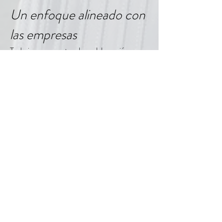
Un enfoque alineado con
las empresas
Trabajamos en estrecha colaboración con
departamentos de recursos humanos,
movilidad internacional y dirección,
adaptándonos a los protocolos internos de
cada empresa y garantizando una
comunicación fluida y transparente
durante todo el proceso.
Ofrecemos un servicio flexible, escalable y
discreto, capaz de integrarse en
estructuras corporativas diversas, desde
grandes grupos internacionales hasta
empresas que realizan desplazamientos
puntuales de personal clave.
Nuestro papel es facilitar, coordinar y
anticipar, aportando seguridad y orden a