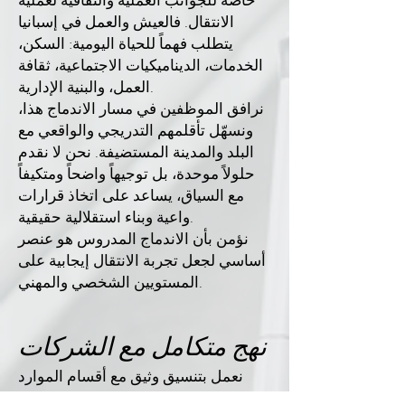
خاصة للجوانب العملية والثقافية لعملية
الانتقال. فالعيش والعمل في إسبانيا
يتطلب فهماً للحياة اليومية: السكن،
الخدمات، الديناميكيات الاجتماعية، ثقافة
العمل، والبنية الإدارية.
نرافق الموظفين في مسار الاندماج هذا،
ونسهّل تأقلمهم التدريجي والواقعي مع
البلد والمدينة المستضيفة. نحن لا نقدم
حلولاً موحدة، بل توجيهاً واضحاً ومتكيفاً
مع السياق، يساعد على اتخاذ قرارات
واعية وبناء استقلالية حقيقية.
نؤمن بأن الاندماج المدروس هو عنصر
أساسي لجعل تجربة الانتقال إيجابية على
المستويين الشخصي والمهني.
نهج متكامل مع الشركات
نعمل بتنسيق وثيق مع أقسام الموارد
البشرية وإدارات التنقل الدولي والإدارة